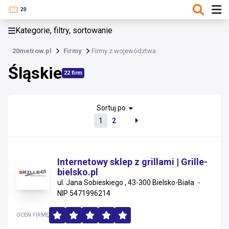
KATEGORIE, FILTRY, SORTOWANIE
Kategorie, filtry, sortowanie
Firmy
20metrow.pl
Firmy
Firmy z województwa
Śląskie
Śląskie
22 firm
Lubuskie
Mazowieckie
Sortuj po:
1
2
Wielkopolskie
Łódzkie
Internetowy sklep z grillami | Grille-
bielsko.pl
Dolnośląskie
ul. Jana Sobieskiego , 43-300 Bielsko-Biała
NIP 5471996214
Pomorskie
OCEŃ FIRMĘ
Podkarpackie