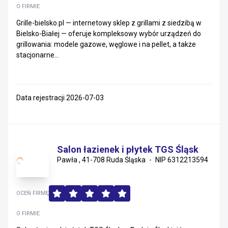
O FIRMIE
Małopolskie
Grille-bielsko.pl — internetowy sklep z grillami z siedzibą w
Bielsko-Białej — oferuje kompleksowy wybór urządzeń do
Śląskie
grillowania: modele gazowe, węglowe i na pellet, a także
stacjonarne...
Zachodniopomorskie
Warmińsko-mazurskie
Data rejestracji 2026-07-03
Kujawsko-pomorskie
Świętokrzyskie
Salon łazienek i płytek TGS Śląsk
Opolskie
Pawła , 41-708 Ruda Śląska
NIP 6312213594
Podlaskie
OCEŃ FIRMĘ
Lubelskie
O FIRMIE