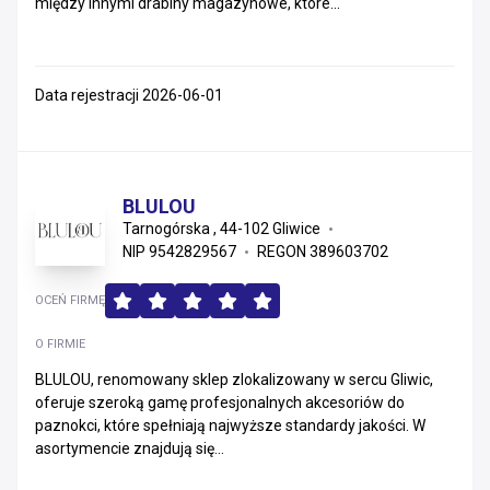
między innymi drabiny magazynowe, które...
Data rejestracji 2026-06-01
BLULOU
Tarnogórska , 44-102 Gliwice
NIP 9542829567
REGON 389603702
OCEŃ FIRMĘ
O FIRMIE
BLULOU, renomowany sklep zlokalizowany w sercu Gliwic,
oferuje szeroką gamę profesjonalnych akcesoriów do
paznokci, które spełniają najwyższe standardy jakości. W
asortymencie znajdują się...