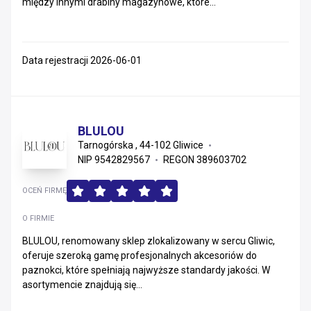
między innymi drabiny magazynowe, które...
Data rejestracji 2026-06-01
BLULOU
Tarnogórska , 44-102 Gliwice
NIP 9542829567
REGON 389603702
OCEŃ FIRMĘ
O FIRMIE
BLULOU, renomowany sklep zlokalizowany w sercu Gliwic,
oferuje szeroką gamę profesjonalnych akcesoriów do
paznokci, które spełniają najwyższe standardy jakości. W
asortymencie znajdują się...