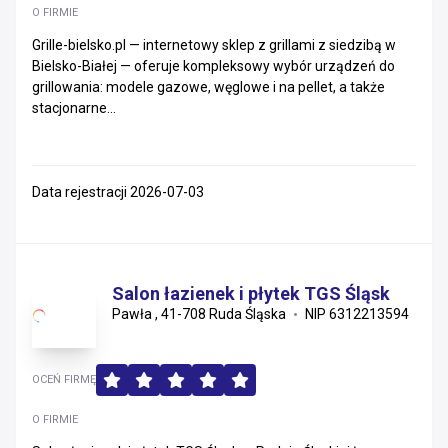
O FIRMIE
Małopolskie
Grille-bielsko.pl — internetowy sklep z grillami z siedzibą w
Bielsko-Białej — oferuje kompleksowy wybór urządzeń do
Śląskie
grillowania: modele gazowe, węglowe i na pellet, a także
stacjonarne...
Zachodniopomorskie
Warmińsko-mazurskie
Data rejestracji 2026-07-03
Kujawsko-pomorskie
Świętokrzyskie
Salon łazienek i płytek TGS Śląsk
Opolskie
Pawła , 41-708 Ruda Śląska
NIP 6312213594
Podlaskie
OCEŃ FIRMĘ
Lubelskie
O FIRMIE