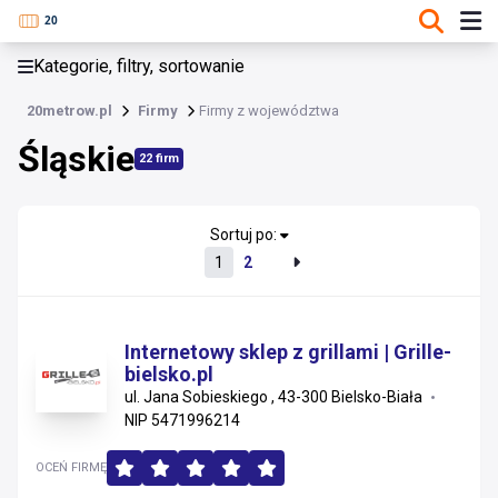
KATEGORIE, FILTRY, SORTOWANIE
Kategorie, filtry, sortowanie
Firmy
20metrow.pl
Firmy
Firmy z województwa
Śląskie
Śląskie
22 firm
Lubuskie
Mazowieckie
Sortuj po:
1
2
Wielkopolskie
Łódzkie
Internetowy sklep z grillami | Grille-
bielsko.pl
Dolnośląskie
ul. Jana Sobieskiego , 43-300 Bielsko-Biała
NIP 5471996214
Pomorskie
OCEŃ FIRMĘ
Podkarpackie