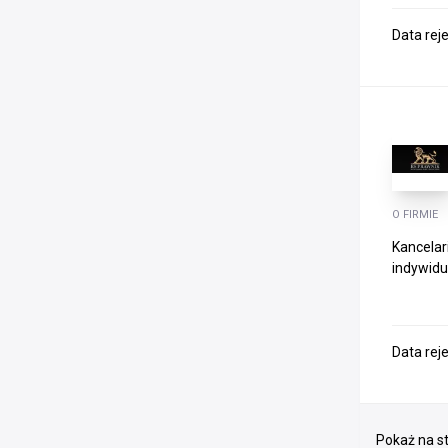
Data rej
O FIRMIE
Kancelar
indywidua
Data rej
Pokaż na st