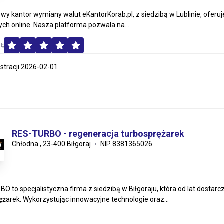
owy kantor wymiany walut eKantorKorab.pl, z siedzibą w Lublinie, oferuje
ch online. Nasza platforma pozwala na...
MĘ
estracji 2026-02-01
RES-TURBO - regeneracja turbosprężarek
Chłodna , 23-400 Biłgoraj
NIP 8381365026
O to specjalistyczna firma z siedzibą w Biłgoraju, która od lat dostarcz
ężarek. Wykorzystując innowacyjne technologie oraz...