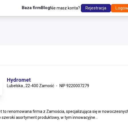
Baza firm
Blog
Rejestracja
Logow
Nie masz konta?
Hydromet
Lubelska , 22-400 Zamość
NIP 9220007279
 to renomowana firma z Zamościa, specjalizująca się w nowoczesnych 
 szeroki asortyment produktowy, w tym innowacyjne...