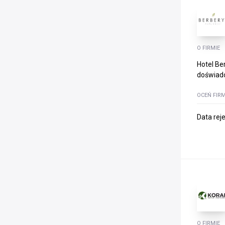
O FIRMIE
Hotel Be
doświadc
OCEŃ FIR
Data rej
O FIRMIE