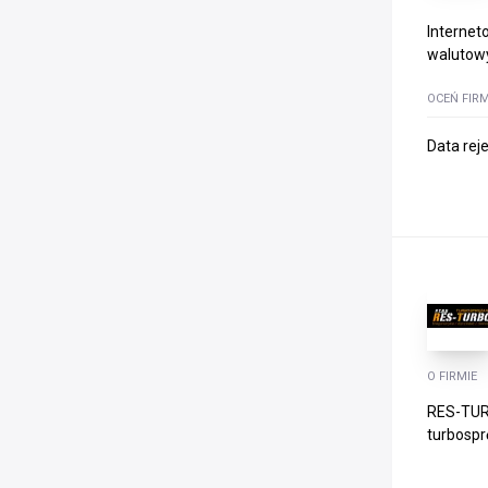
Internet
walutowy
OCEŃ FIR
Data rej
O FIRMIE
RES-TURB
turbospr