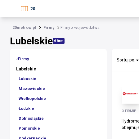
20metrow.pl
Firmy
Firmy z województwa
Lubelskie
6 firm
Firmy
Sortuj po:
Lubelskie
Lubuskie
Mazowieckie
Wielkopolskie
Łódzkie
O FIRMIE
Dolnośląskie
Hydromet
obejmuje
Pomorskie
Podkarpackie