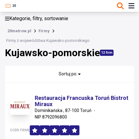
KATEGORIE, FILTRY, SORTOWANIE
Kategorie, filtry, sortowanie
Firmy
20metrow.pl
Firmy
Kujawsko-pomorskie
Firmy z województwa Kujawsko-pomorskiego
Kujawsko-pomorskie
Lubuskie
12 firm
Mazowieckie
Sortuj po:
Wielkopolskie
Łódzkie
Restauracja Francuska Toruń Bistrot
Miraux
Dolnośląskie
Dominikańska , 87-100 Toruń
NIP 8792096800
Pomorskie
OCEŃ FIRMĘ
Podkarpackie