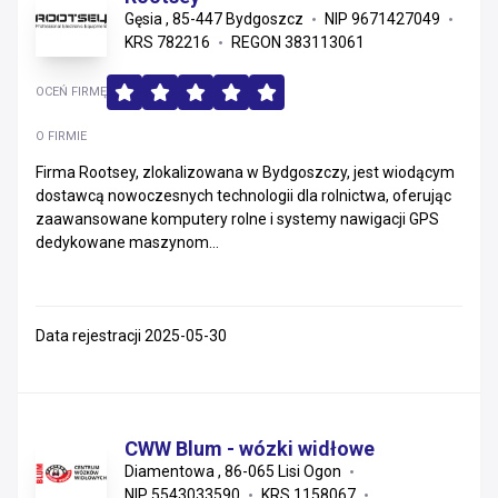
Gęsia , 85-447 Bydgoszcz
NIP 9671427049
KRS 782216
REGON 383113061
OCEŃ FIRMĘ
O FIRMIE
Firma Rootsey, zlokalizowana w Bydgoszczy, jest wiodącym
dostawcą nowoczesnych technologii dla rolnictwa, oferując
zaawansowane komputery rolne i systemy nawigacji GPS
dedykowane maszynom...
Data rejestracji 2025-05-30
CWW Blum - wózki widłowe
Diamentowa , 86-065 Lisi Ogon
NIP 5543033590
KRS 1158067