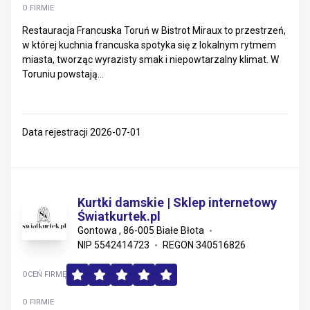
O FIRMIE
Małopolskie
Restauracja Francuska Toruń w Bistrot Miraux to przestrzeń,
w której kuchnia francuska spotyka się z lokalnym rytmem
Śląskie
miasta, tworząc wyrazisty smak i niepowtarzalny klimat. W
Toruniu powstają...
Zachodniopomorskie
Warmińsko-mazurskie
Data rejestracji 2026-07-01
Kujawsko-pomorskie
Świętokrzyskie
Kurtki damskie | Sklep internetowy
Opolskie
Światkurtek.pl
Gontowa , 86-005 Białe Błota
Podlaskie
NIP 5542414723
REGON 340516826
Lubelskie
OCEŃ FIRMĘ
O FIRMIE