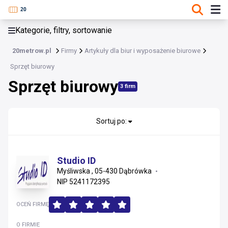
KATEGORIE, FILTRY, SORTOWANIE
Kategorie, filtry, sortowanie
Artykuły dla biur i wyposażenie biurowe
20metrow.pl
Firmy
Artykuły dla biur i wyposażenie biurowe
Sprzęt biurowy
Sprzęt biurowy
Bindownice i niszczarki
Sprzęt biurowy
3 firm
Drukarki i kserokopiarki
Kasy fiskalne, skanery do drukarek i kserokopiarek
Projektory multimedialne rzutniki
Sortuj po:
Wynajem i dzierżawa sprzętu biurowego
Inne
Studio ID
Myśliwska , 05-430 Dąbrówka
NIP 5241172395
OCEŃ FIRMĘ
O FIRMIE