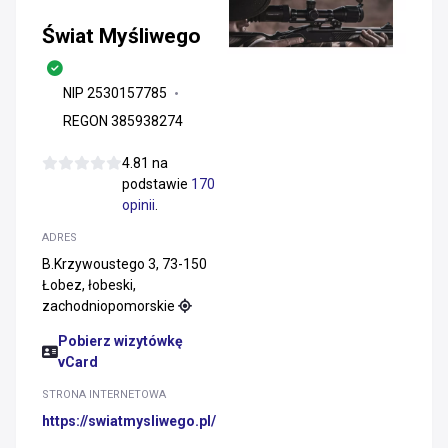
Świat Myśliwego
NIP 2530157785
REGON 385938274
4.81 na
podstawie
170
opinii
.
ADRES
B.Krzywoustego 3, 73-150
Łobez, łobeski,
zachodniopomorskie
Pobierz wizytówkę
vCard
STRONA INTERNETOWA
https://swiatmysliwego.pl/