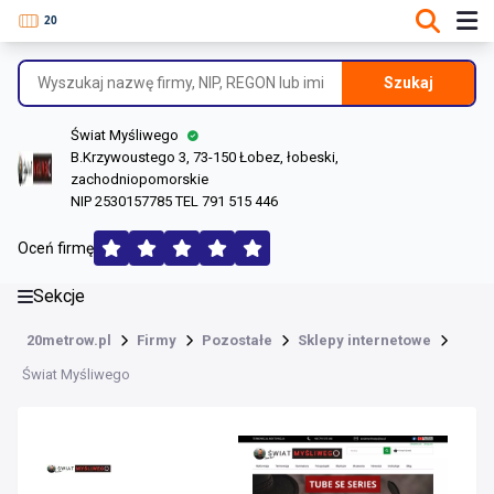
DANE O FIRMIE
Informacje o firmie
Szukaj
Dane rejestrowe
Świat Myśliwego
Lokalizacje
B.Krzywoustego 3, 73-150 Łobez, łobeski,
zachodniopomorskie
Opinie (170)
NIP 2530157785 TEL 791 515 446
Oceń firmę
Sekcje
20metrow.pl
Firmy
Pozostałe
Sklepy internetowe
Świat Myśliwego