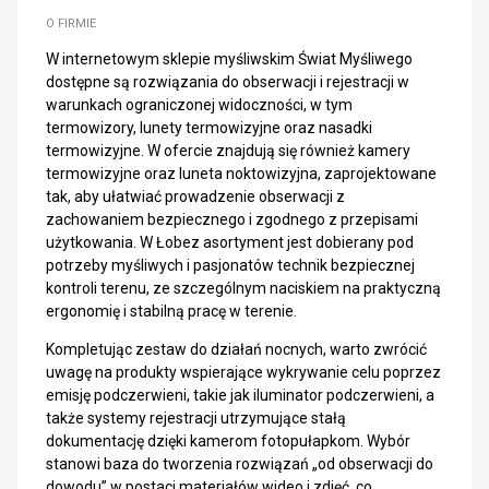
O FIRMIE
W internetowym sklepie myśliwskim Świat Myśliwego
dostępne są rozwiązania do obserwacji i rejestracji w
warunkach ograniczonej widoczności, w tym
termowizory, lunety termowizyjne oraz nasadki
termowizyjne. W ofercie znajdują się również kamery
termowizyjne oraz luneta noktowizyjna, zaprojektowane
tak, aby ułatwiać prowadzenie obserwacji z
zachowaniem bezpiecznego i zgodnego z przepisami
użytkowania. W Łobez asortyment jest dobierany pod
potrzeby myśliwych i pasjonatów technik bezpiecznej
kontroli terenu, ze szczególnym naciskiem na praktyczną
ergonomię i stabilną pracę w terenie.
Kompletując zestaw do działań nocnych, warto zwrócić
uwagę na produkty wspierające wykrywanie celu poprzez
emisję podczerwieni, takie jak iluminator podczerwieni, a
także systemy rejestracji utrzymujące stałą
dokumentację dzięki kamerom fotopułapkom. Wybór
stanowi baza do tworzenia rozwiązań „od obserwacji do
dowodu” w postaci materiałów wideo i zdjęć, co