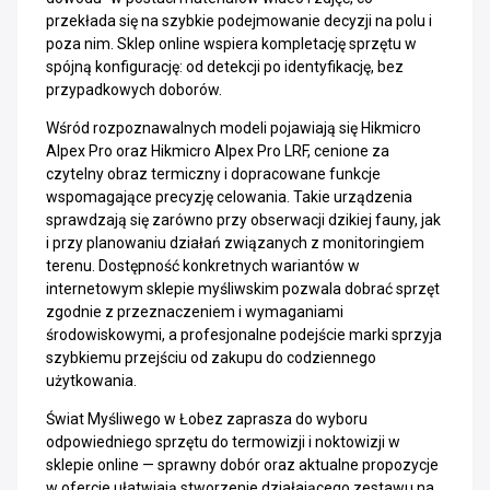
przekłada się na szybkie podejmowanie decyzji na polu i
poza nim. Sklep online wspiera kompletację sprzętu w
spójną konfigurację: od detekcji po identyfikację, bez
przypadkowych doborów.
Wśród rozpoznawalnych modeli pojawiają się Hikmicro
Alpex Pro oraz Hikmicro Alpex Pro LRF, cenione za
czytelny obraz termiczny i dopracowane funkcje
wspomagające precyzję celowania. Takie urządzenia
sprawdzają się zarówno przy obserwacji dzikiej fauny, jak
i przy planowaniu działań związanych z monitoringiem
terenu. Dostępność konkretnych wariantów w
internetowym sklepie myśliwskim pozwala dobrać sprzęt
zgodnie z przeznaczeniem i wymaganiami
środowiskowymi, a profesjonalne podejście marki sprzyja
szybkiemu przejściu od zakupu do codziennego
użytkowania.
Świat Myśliwego w Łobez zaprasza do wyboru
odpowiedniego sprzętu do termowizji i noktowizji w
sklepie online — sprawny dobór oraz aktualne propozycje
w ofercie ułatwiają stworzenie działającego zestawu na