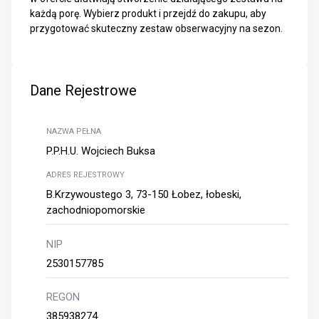
każdą porę. Wybierz produkt i przejdź do zakupu, aby
przygotować skuteczny zestaw obserwacyjny na sezon.
Dane Rejestrowe
NAZWA PEŁNA
P.P.H.U. Wojciech Buksa
ADRES REJESTROWY
B.Krzywoustego 3, 73-150 Łobez, łobeski,
zachodniopomorskie
NIP
2530157785
REGON
385938274