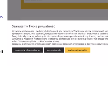
rd
li