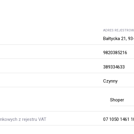
ADRES REJESTRO
Bałtycka 21, 93
9820385216
389334633
Czynny
Shoper
kowych z rejestru VAT
07 1050 1461 