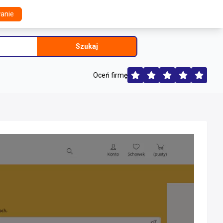
anie
Szukaj
Oceń firmę