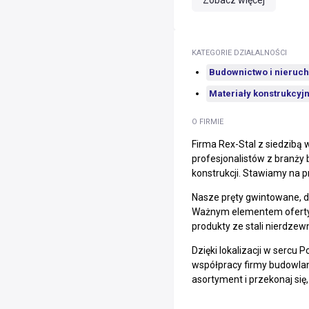
KATEGORIE DZIAŁALNOŚCI
Budownictwo i nieruc
Materiały konstrukcyjn
O FIRMIE
Firma Rex-Stal z siedzibą 
profesjonalistów z branży 
konstrukcji. Stawiamy na p
Nasze pręty gwintowane, do
Ważnym elementem oferty są
produkty ze stali nierdzew
Dzięki lokalizacji w sercu
współpracy firmy budowlane
asortyment i przekonaj się,