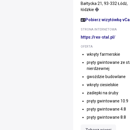
Bałtycka 21, 93-332 Łódź,
łódzkie
Pobierz wizytówkę vCa
STRONA INTERNETOWA
https://rex-stal.pl/
OFERTA
wkręty farmerskie
pręty gwintowane ze sta
nierdzewnej
gwoździe budowlane
wkręty ciesielskie
zaślepki na śruby
pręty gwintowane 10.9
pręty gwintowane 4.8
pręty gwintowane 8.8
Zobacz więcej