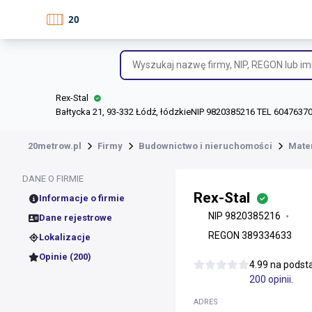
Rex-Stal
Bałtycka 21, 93-332 Łódź, łódzkie
NIP 9820385216 TEL 6047637
20metrow.pl
Firmy
Budownictwo i nieruchomości
Mater
DANE O FIRMIE
Rex-Stal
Informacje o firmie
NIP 9820385216
Dane rejestrowe
REGON 389334633
Lokalizacje
Opinie (200)
4.99 na podst
200 opinii
.
ADRES