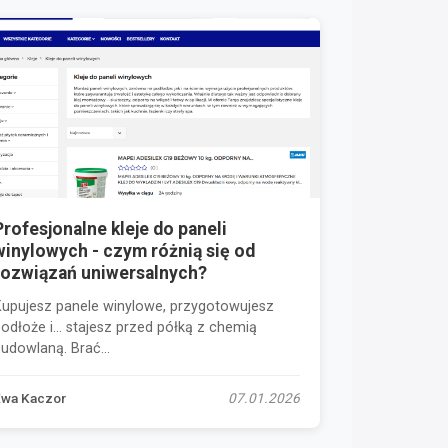
Profesjonalne kleje do paneli
winylowych - czym różnią się od
rozwiązań uniwersalnych?
Kupujesz panele winylowe, przygotowujesz
podłoże i… stajesz przed półką z chemią
udowlaną. Brać...
Ewa Kaczor
07.01.2026