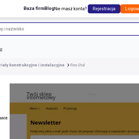
Baza firm
Blog
Rejestracja
Logow
Nie masz konta?
02
iały konstrukcyjne i instalacyjne
Rex-Stal
awie