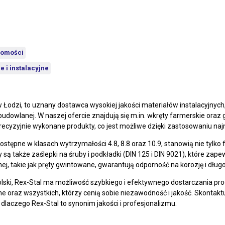
homości
e i instalacyjne
w Łodzi, to uznany dostawca wysokiej jakości materiałów instalacyjnyc
budowlanej. W naszej ofercie znajdują się m.in. wkręty farmerskie ora
recyzyjnie wykonane produkty, co jest możliwe dzięki zastosowaniu na
stępne w klasach wytrzymałości 4.8, 8.8 oraz 10.9, stanowią nie tylko 
 także zaślepki na śruby i podkładki (DIN 125 i DIN 9021), które zap
nej, takie jak pręty gwintowane, gwarantują odporność na korozję i dł
 Polski, Rex-Stal ma możliwość szybkiego i efektywnego dostarczania p
 oraz wszystkich, którzy cenią sobie niezawodność i jakość. Skontaktuj
 dlaczego Rex-Stal to synonim jakości i profesjonalizmu.