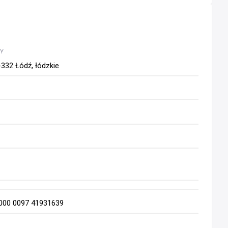
WY
-332 Łódź, łódzkie
1000 0097 41931639