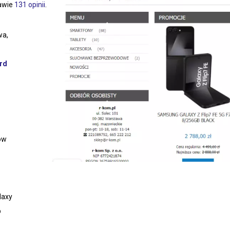
tawie
131 opinii
.
wa,
rd
ów
laxy
p