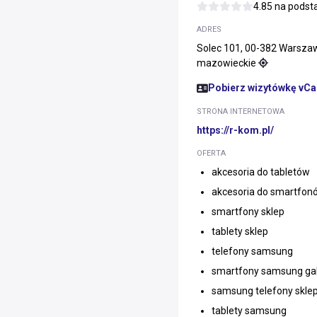
4.85 na pods
ADRES
Solec 101, 00-382 Warsza
mazowieckie
Pobierz wizytówkę vCa
STRONA INTERNETOWA
https://r-kom.pl/
OFERTA
akcesoria do tabletów
akcesoria do smartfon
smartfony sklep
tablety sklep
telefony samsung
smartfony samsung ga
samsung telefony skle
tablety samsung