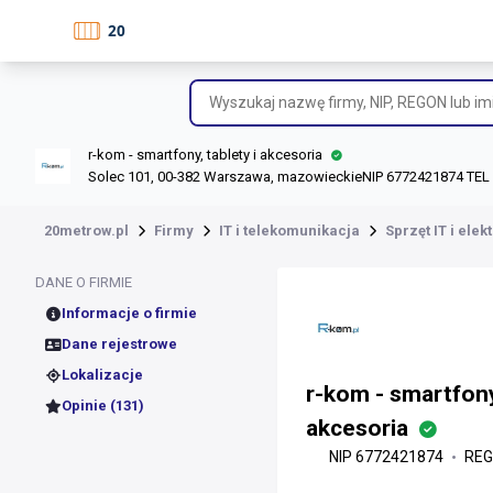
r-kom - smartfony, tablety i akcesoria
Solec 101, 00-382 Warszawa, mazowieckie
NIP 6772421874 TEL
20metrow.pl
Firmy
IT i telekomunikacja
Sprzęt IT i elek
DANE O FIRMIE
Informacje o firmie
Dane rejestrowe
Lokalizacje
r-kom - smartfony,
Opinie (131)
akcesoria
NIP 6772421874
REG