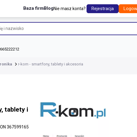
Baza firm
Blog
Rejestracja
Logow
Nie masz konta?
 665222212
tronika
r-kom - smartfony, tablety i akcesoria
 tablety i
ON 367599165