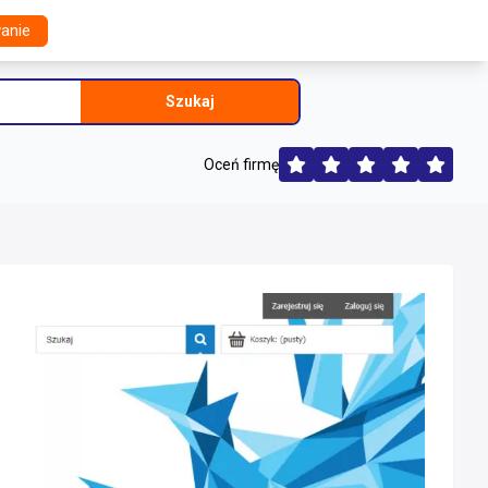
anie
Szukaj
Oceń firmę