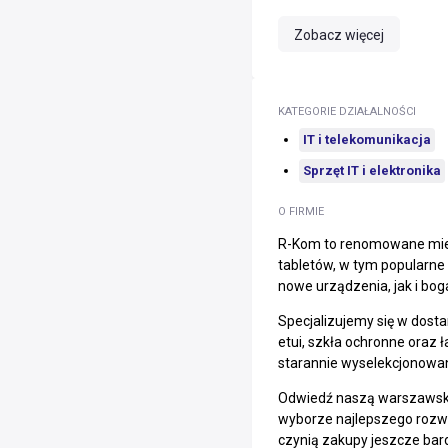
Zobacz więcej
KATEGORIE DZIAŁALNOŚCI
IT i telekomunikacja
Sprzęt IT i elektronika
O FIRMIE
R-Kom to renomowane miejs
tabletów, w tym popularne
nowe urządzenia, jak i bog
Specjalizujemy się w dosta
etui, szkła ochronne oraz
starannie wyselekcjonowa
Odwiedź naszą warszawską 
wyborze najlepszego rozwią
czynią zakupy jeszcze bard