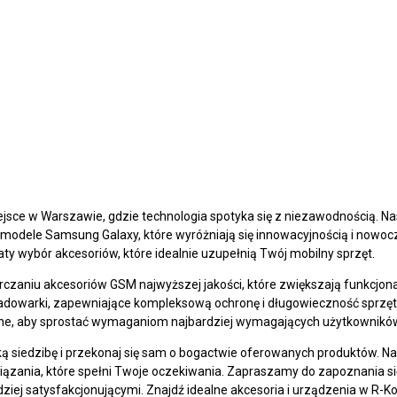
ce w Warszawie, gdzie technologia spotyka się z niezawodnością. Na
 modele Samsung Galaxy, które wyróżniają się innowacyjnością i now
aty wybór akcesoriów, które idealnie uzupełnią Twój mobilny sprzęt.
rczaniu akcesoriów GSM najwyższej jakości, które zwiększają funkcjona
 ładowarki, zapewniające kompleksową ochronę i długowieczność sprzęt
ne, aby sprostać wymaganiom najbardziej wymagających użytkownikó
siedzibę i przekonaj się sam o bogactwie oferowanych produktów. Na
zania, które spełni Twoje oczekiwania. Zapraszamy do zapoznania się z
ziej satysfakcjonującymi. Znajdź idealne akcesoria i urządzenia w R-Ko