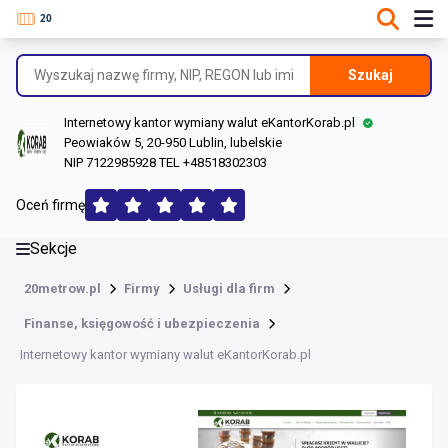
DANE O FIRMIE
Informacje o firmie
Szukaj
Dane rejestrowe
Internetowy kantor wymiany walut eKantorKorab.pl
Lokalizacje
Peowiaków 5, 20-950 Lublin, lubelskie
NIP 7122985928 TEL +48518302303
Opinie (108)
Oceń firmę
Sekcje
20metrow.pl
Firmy
Usługi dla firm
Finanse, księgowość i ubezpieczenia
Internetowy kantor wymiany walut eKantorKorab.pl