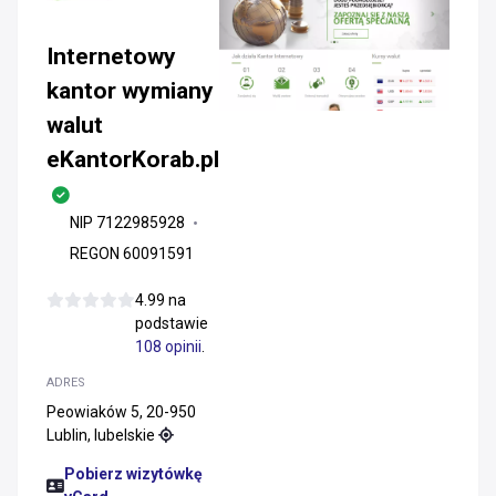
Internetowy
kantor wymiany
walut
eKantorKorab.pl
NIP 7122985928
REGON 60091591
4.99 na
podstawie
108 opinii
.
ADRES
Peowiaków 5, 20-950
Lublin, lubelskie
Pobierz wizytówkę