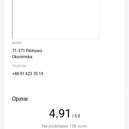
ADRES
71-371 Pilchowo
Okocimska
TELEFON
+48 91 423 70 19
Opinie
4.91
/ 5.0
Na podstawie 158 ocen