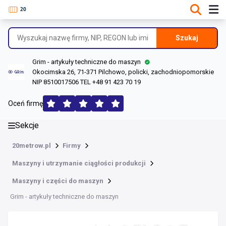
DANE O FIRMIE
Informacje o firmie
Szukaj
Dane rejestrowe
Grim - artykuły techniczne do maszyn
Lokalizacje
Okocimska 26, 71-371 Pilchowo, policki, zachodniopomorskie
NIP 8510017506 TEL +48 91 423 70 19
Opinie (158)
Oceń firmę
Sekcje
20metrow.pl
Firmy
Maszyny i utrzymanie ciągłości produkcji
Maszyny i części do maszyn
Grim - artykuły techniczne do maszyn