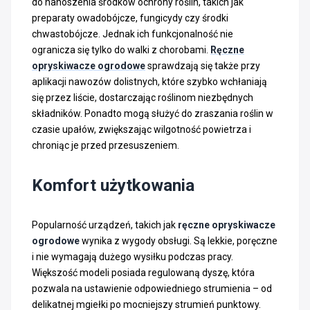
do nanoszenia środków ochrony roślin, takich jak
preparaty owadobójcze, fungicydy czy środki
chwastobójcze. Jednak ich funkcjonalność nie
ogranicza się tylko do walki z chorobami.
Ręczne
opryskiwacze ogrodowe
sprawdzają się także przy
aplikacji nawozów dolistnych, które szybko wchłaniają
się przez liście, dostarczając roślinom niezbędnych
składników. Ponadto mogą służyć do zraszania roślin w
czasie upałów, zwiększając wilgotność powietrza i
chroniąc je przed przesuszeniem.
Komfort użytkowania
Popularność urządzeń, takich jak
ręczne opryskiwacze
ogrodowe
wynika z wygody obsługi. Są lekkie, poręczne
i nie wymagają dużego wysiłku podczas pracy.
Większość modeli posiada regulowaną dyszę, która
pozwala na ustawienie odpowiedniego strumienia – od
delikatnej mgiełki po mocniejszy strumień punktowy.