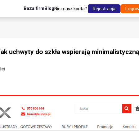
Baza firm
Blog
Rejestracja
Logow
Nie masz konta?
k uchwyty do szkła wspierają minimalistyczną
ści