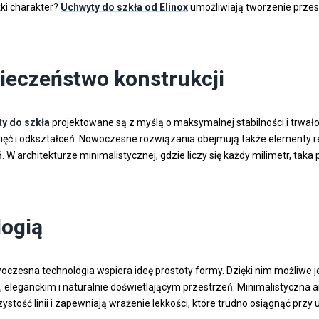
ki charakter?
Uchwyty do szkła od Elinox
umożliwiają tworzenie przesz
pieczeństwo konstrukcji
y do szkła
projektowane są z myślą o maksymalnej stabilności i trwał
knięć i odkształceń. Nowoczesne rozwiązania obejmują także elementy
eń. W architekturze minimalistycznej, gdzie liczy się każdy milimetr, t
logią
oczesna technologia wspiera ideę prostoty formy. Dzięki nim możliwe je
leganckim i naturalnie doświetlającym przestrzeń. Minimalistyczna arc
tość linii i zapewniają wrażenie lekkości, które trudno osiągnąć przy 