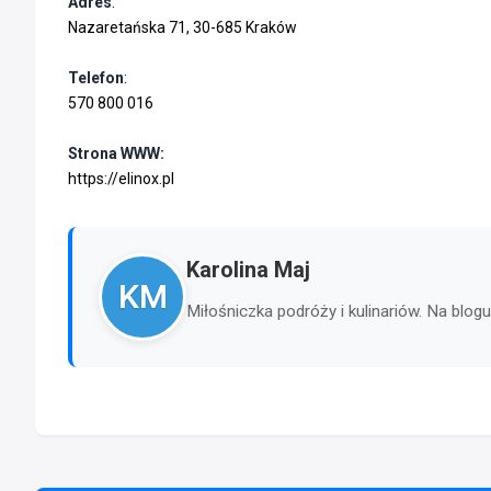
Adres
:
Nazaretańska 71, 30-685 Kraków
Telefon
:
570 800 016
Strona WWW:
https://elinox.pl
Karolina Maj
KM
Miłośniczka podróży i kulinariów. Na blo