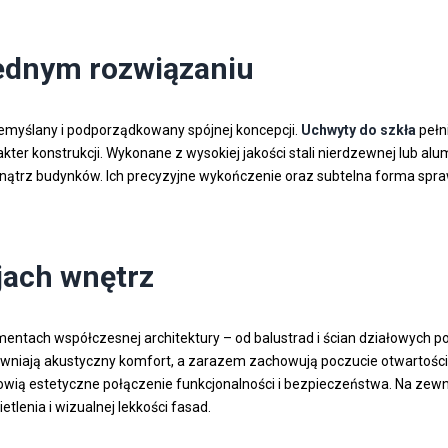
jednym rozwiązaniu
zemyślany i podporządkowany spójnej koncepcji.
Uchwyty do szkła
pełn
er konstrukcji. Wykonane z wysokiej jakości stali nierdzewnej lub alum
ątrz budynków. Ich precyzyjne wykończenie oraz subtelna forma sprawi
jach wnętrz
ntach współczesnej architektury – od balustrad i ścian działowych po
ewniają akustyczny komfort, a zarazem zachowują poczucie otwartości.
wią estetyczne połączenie funkcjonalności i bezpieczeństwa. Na zew
lenia i wizualnej lekkości fasad.