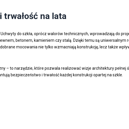
i trwałość na lata
y. Uchwyty do szkła, oprócz walorów technicznych, wprowadzają do pro
drewnem, betonem, kamieniem czy stalą. Dzięki temu są uniwersalnym 
brane mocowania nie tylko wzmacniają konstrukcję, lecz także wpływają
zny – to narzędzie, które pozwala realizować wizje architektury pełnej ś
tują bezpieczeństwo i trwałość każdej konstrukcji opartej na szkle.