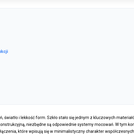
kcji
, światło i lekkość form. Szkło stało się jednym z kluczowych materiał
 i konstrukcyjną, niezbędne są odpowiednie systemy mocowań. W tym ko
ączenia, które wpisują się w minimalistyczny charakter współczesnych 