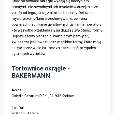
Choć
tortownice okrągłe
wydają się naczyniami
prostymi i niezawodnymi, ich trwałość w dużej mierze
zależy od tego, jak się z nimi obchodzimy. Delikatne
mycie, przemyślane przechowywanie, ochrona
powierzchni i unikanie gwałtownych zmian temperatury
- to wszystko przekłada się na dłuższą żywotność formy
i lepsze efekty pieczenia. Warto o tym pamiętać,
zwłaszcza jeśli inwestujesz w solidne formy, które mają
służyć przez wiele lat - bez zniekształceń, przypaleń i
irytujących wycieków.
Tortownice okrągłe -
BAKERMANN
Adres:
Osiedle Centrum D 3/1, 31-932 Kraków
Telefon:
+48 665 518 808