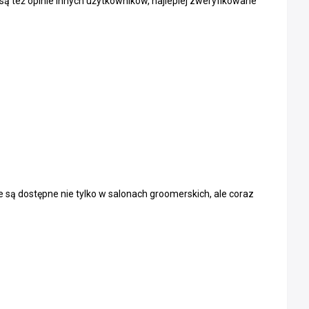
 też opinie innych użytkowników, najlepiej zweryfikowane
 są dostępne nie tylko w salonach groomerskich, ale coraz