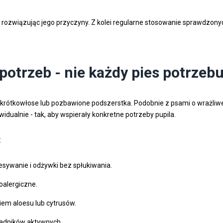
ie rozwiązując jego przyczyny. Z kolei regularne stosowanie sprawdz
otrzeb - nie każdy pies potrzeb
 krótkowłose lub pozbawione podszerstka. Podobnie z psami o wrażliwej
dualnie - tak, aby wspierały konkretne potrzeby pupila.
:
esywanie i odżywki bez spłukiwania.
oalergiczne.
em aloesu lub cytrusów.
kładników aktywnych.