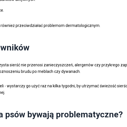
ce.
ale również przeciwdziałać problemom dermatologicznym.
owników
Czysta sierść nie przenosi zanieczyszczeń, alergenów czy przykrego z
roznoszeniu brudu po meblach czy dywanach.
- wystarczy go użyć raz na kilka tygodni, by utrzymać świeżość sierści 
ej.
la psów bywają problematyczne?