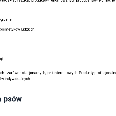
ytać skład i szukać produktów renomowanych producentów. Pomocne są
ogiczne.
kosmetyków ludzkich.
ąt.
- zarówno stacjonarnych, jak i internetowych. Produkty profesjonalne
tów indywidualnych.
la psów