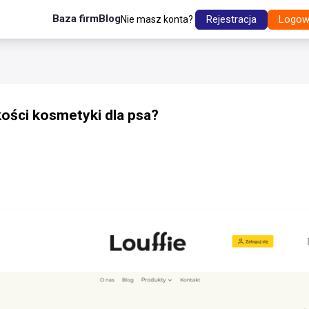
Baza firm
Blog
Rejestracja
Logow
Nie masz konta?
ości kosmetyki dla psa?