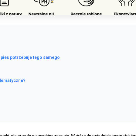
 pies potrzebuje tego samego
blematyczne?
 estetyki, ale przede wszystkim zdrowia. Wybór odpowiednich kosmetykó